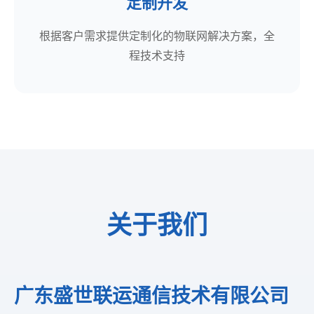
定制开发
根据客户需求提供定制化的物联网解决方案，全
程技术支持
关于我们
广东盛世联运通信技术有限公司